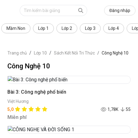
Đăng nhập
Mầm Non
Lớp 1
Lớp 2
Lớp 3
Lớp 4
Lớ
Trang chủ
Lớp 10
Sách Kết Nối Tri Thức
Công Nghệ 10
Công Nghệ 10
Bài 3: Công nghệ phổ biến
Việt Hương
5,0
1,78K
55
Miễn phí