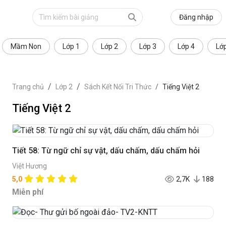
Đăng nhập
Mầm Non
Lớp 1
Lớp 2
Lớp 3
Lớp 4
Lớ
Trang chủ
Lớp 2
Sách Kết Nối Tri Thức
Tiếng Việt 2
Tiếng Việt 2
Tiết 58: Từ ngữ chỉ sự vật, dấu chấm, dấu chấm hỏi
Việt Hương
5,0
2,7K
188
Miễn phí