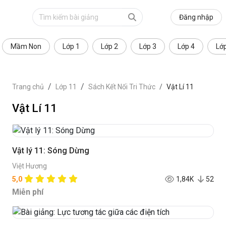
Đăng nhập
Mầm Non
Lớp 1
Lớp 2
Lớp 3
Lớp 4
Lớ
Trang chủ
Lớp 11
Sách Kết Nối Tri Thức
Vật Lí 11
Vật Lí 11
Vật lý 11: Sóng Dừng
Việt Hương
5,0
1,84K
52
Miễn phí