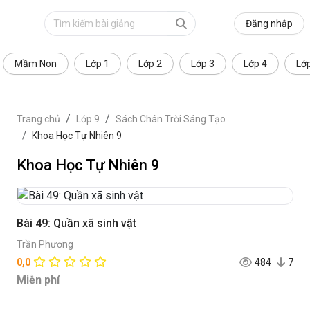
Đăng nhập
Mầm Non
Lớp 1
Lớp 2
Lớp 3
Lớp 4
Lớ
Trang chủ
Lớp 9
Sách Chân Trời Sáng Tạo
Khoa Học Tự Nhiên 9
Khoa Học Tự Nhiên 9
Bài 49: Quần xã sinh vật
Trần Phương
0,0
484
7
Miễn phí