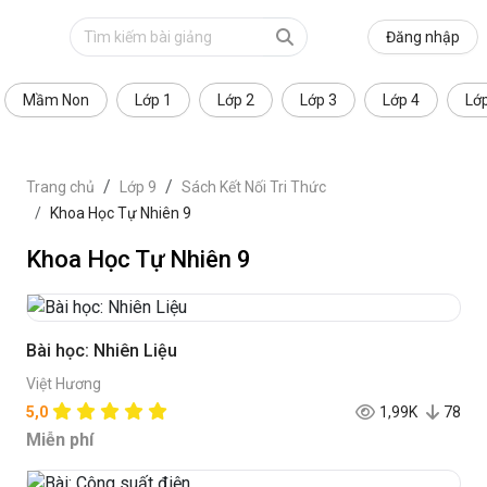
Đăng nhập
Mầm Non
Lớp 1
Lớp 2
Lớp 3
Lớp 4
Lớ
Trang chủ
Lớp 9
Sách Kết Nối Tri Thức
Khoa Học Tự Nhiên 9
Khoa Học Tự Nhiên 9
Bài học: Nhiên Liệu
Việt Hương
5,0
1,99K
78
Miễn phí