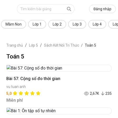
Đăng nhập
Mầm Non
Lớp 1
Lớp 2
Lớp 3
Lớp 4
Lớ
Trang chủ
Lớp 5
Sách Kết Nối Tri Thức
Toán 5
Toán 5
Bài 57: Cộng số đo thời gian
vu tuan anh
5,0
2,67K
235
Miễn phí