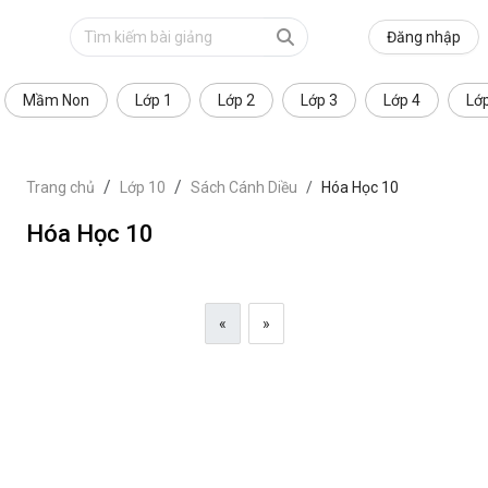
Đăng nhập
Mầm Non
Lớp 1
Lớp 2
Lớp 3
Lớp 4
Lớ
Trang chủ
Lớp 10
Sách Cánh Diều
Hóa Học 10
Hóa Học 10
«
»