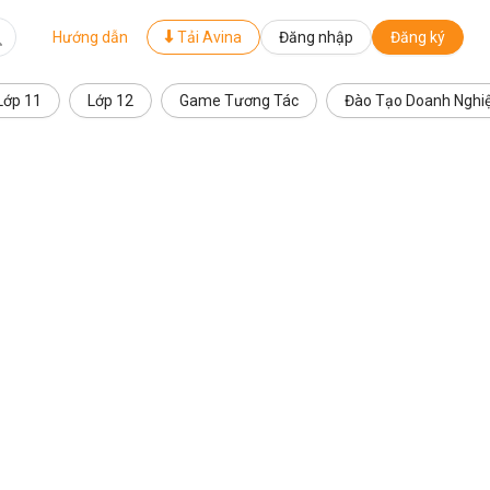
Hướng dẫn
Tải Avina
Đăng nhập
Đăng ký
Lớp 11
Lớp 12
Game Tương Tác
Đào Tạo Doanh Nghi