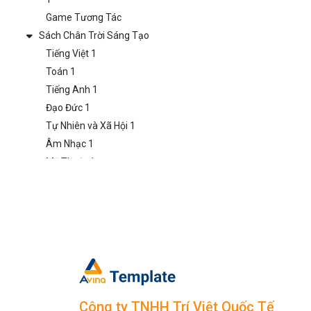
Game Tương Tác
Sách Chân Trời Sáng Tạo
Tiếng Việt 1
Toán 1
Tiếng Anh 1
Đạo Đức 1
Tự Nhiên và Xã Hội 1
Âm Nhạc 1
Mỹ Thuật 1
Hoạt Động Trải Nghiệm
1
Game Tương Tác
Lớp 2
Sách Kết Nối Tri Thức
Tiếng Việt 2
Toán 2
Tiếng Anh 2
Công ty TNHH Trí Việt Quốc Tế