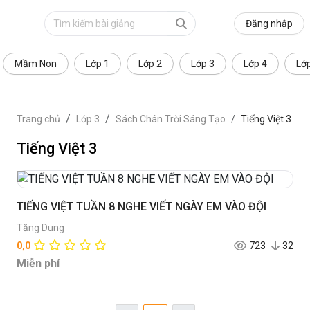
Đăng nhập
Mầm Non
Lớp 1
Lớp 2
Lớp 3
Lớp 4
Lớ
Trang chủ
Lớp 3
Sách Chân Trời Sáng Tạo
Tiếng Việt 3
Tiếng Việt 3
TIẾNG VIỆT TUẦN 8 NGHE VIẾT NGÀY EM VÀO ĐỘI
Tăng Dung
0,0
723
32
Miễn phí