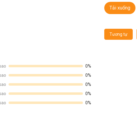
Tải xuống
Tương tự
sao
0%
sao
0%
sao
0%
sao
0%
sao
0%