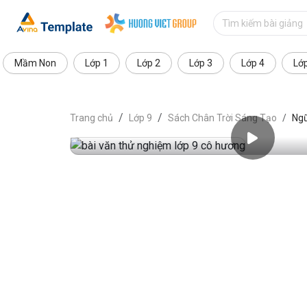
Mầm Non
Lớp 1
Lớp 2
Lớp 3
Lớp 4
Lớ
Trang chủ
Lớp 9
Sách Chân Trời Sáng Tạo
Ngữ
Xem trước