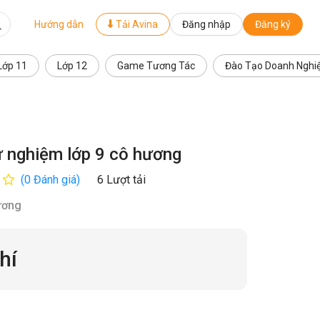
Hướng dẫn
Tải Avina
Đăng nhập
Đăng ký
Lớp 11
Lớp 12
Game Tương Tác
Đào Tạo Doanh Nghi
ử nghiệm lớp 9 cô hương
(0 Đánh giá)
6 Lượt tải
ương
hí