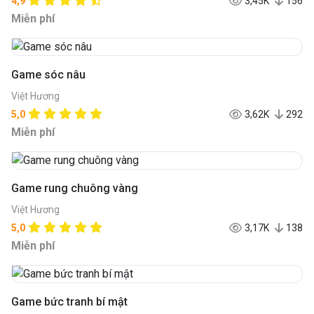
4,9
3,45K
156
Miễn phí
Game sóc nâu
Việt Hương
5,0
3,62K
292
Miễn phí
Game rung chuông vàng
Việt Hương
5,0
3,17K
138
Miễn phí
Game bức tranh bí mật