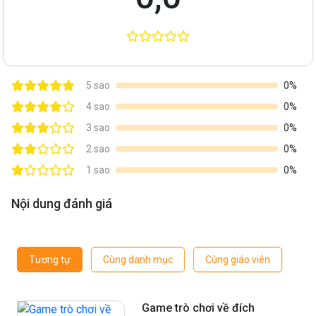
5 sao
0%
4 sao
0%
3 sao
0%
2 sao
0%
1 sao
0%
Nội dung đánh giá
Tương tự
Cùng danh mục
Cùng giáo viên
Game trò chơi về đích