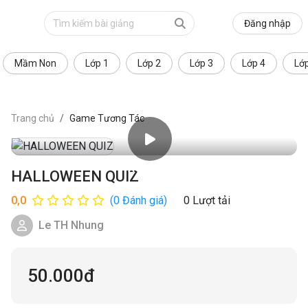
Đăng nhập
Mầm Non
Lớp 1
Lớp 2
Lớp 3
Lớp 4
Lớ
Trang chủ
Game Tương Tác
Xem trước
HALLOWEEN QUIZ
0,0
(0 Đánh giá)
0 Lượt tải
Le TH Nhung
50.000đ