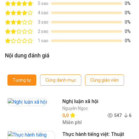
5 sao
0%
4 sao
0%
3 sao
0%
2 sao
0%
1 sao
0%
Nội dung đánh giá
Tương tự
Cùng danh mục
Cùng giáo viên
Nghị luận xã hội
Nguyễn Ngọc
0,0
547
6
Miễn phí
Thực hành tiếng việt: Thuật