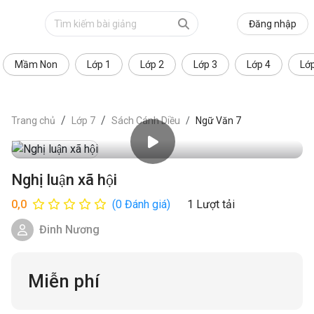
Đăng nhập
Mầm Non
Lớp 1
Lớp 2
Lớp 3
Lớp 4
Lớ
Trang chủ
Lớp 7
Sách Cánh Diều
Ngữ Văn 7
Xem trước
Nghị luận xã hội
0,0
(0 Đánh giá)
1 Lượt tải
Đinh Nương
Miễn phí